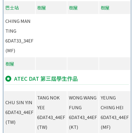
巴士站
樹屋
樹屋
樹屋
CHING MAN
TING
6DAT33_34EF
(MF)
樹屋
ATEC DAT 第三屆學生作品
TANG NOK
WONG WANG
YEUNG
CHU SIN YIN
YEE
FUNG
CHING HEI
6DAT43_44EF
6DAT43_44EF
6DAT43_44EF
6DAT43_44EF
(TW)
(TW)
(KT)
(MF)