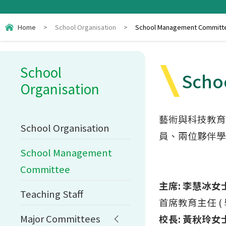
Home
>
School Organisation
>
School Management Committ
School
Scho
Organisation
藝術與科技教育
School Organisation
員、兩位夥伴學
School Management
Committee
主席: 李慧冰女
Teaching Staff
首席教育主任 ( 
Major Committees
校長: 黃秋玲女