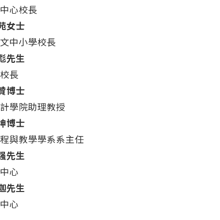
中心校長
蘭苑女士
文中小學校長
華彪先生
校長
詩贊博士
計學院助理教授
秉坤博士
程與教學學系系主任
耀强先生
中心
迪迦先生
中心