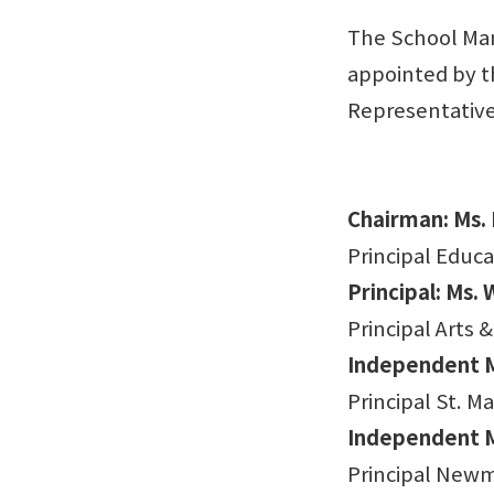
The School Ma
appointed by t
Representatives
Chairman: Ms. 
Principal Educa
Principal: Ms.
Principal Arts
Independent M
Principal St. 
Independent M
Principal Newm