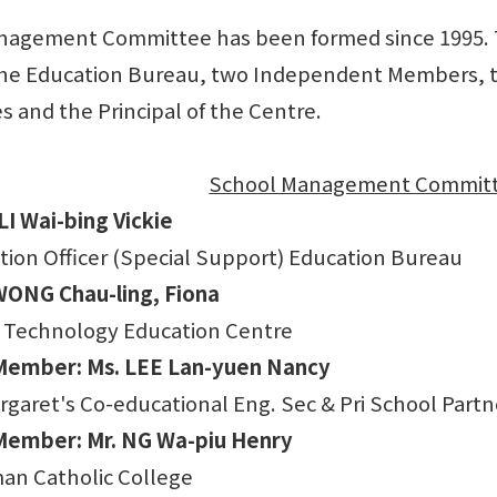
nagement Committee has been formed since 1995. 
he Education Bureau, two Independent Members, tw
 and the Principal of the Centre.
School Management Committ
LI Wai-bing Vickie
tion Officer (Special Support) Education Bureau
 WONG Chau-ling, Fiona
 & Technology Education Centre
ember: Ms. LEE Lan-yuen Nancy
Margaret's Co-educational Eng. Sec & Pri School Par
ember: Mr. NG Wa-piu Henry
an Catholic College