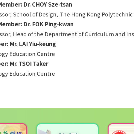
ember: Dr. CHOY Sze-tsan
essor, School of Design, The Hong Kong Polytechnic 
ember: Dr. FOK Ping-kwan
essor, Head of the Department of Curriculum and In
r: Mr. LAI Yiu-keung
ogy Education Centre
r: Mr. TSOI Taker
ogy Education Centre