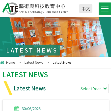
藝術與科技教育中心
中文
Arts & Technology Education Centre
LATEST NEWS
Home
>
Latest News
>
Latest News
LATEST NEWS
Latest News
Select Year
30/06/2025