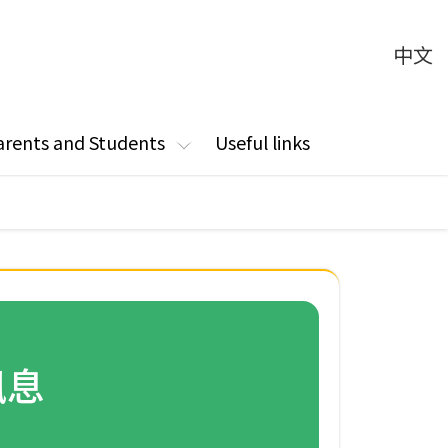
中文
arents and Students
Useful links
訊息