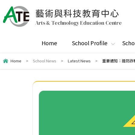
藝術與科技教育中心
Arts & Technology Education Centre
Home
School Profile
Scho
Home
>
School News
>
Latest News
>
重要通知：提防詐