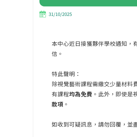
31/10/2025
本中心近日接獲夥伴學校通知，
信。
特此聲明：
除視覺藝術課程需繳交少量材料費
有課程
均為免費
。此外，即使是
款項
。
如收到可疑訊息，請勿回覆，並