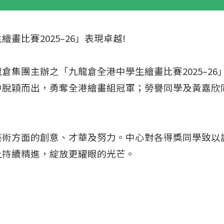
比賽2025–26」表現卓越!
倉集團主辦之「九龍倉全港中學生繪畫比賽2025–2
中脫穎而出，勇奪全港繪畫組冠軍；勞譽同學及黃嘉欣
藝術方面的創意、才華及努力。中心對各得獎同學致以
上持續精進，綻放更耀眼的光芒。