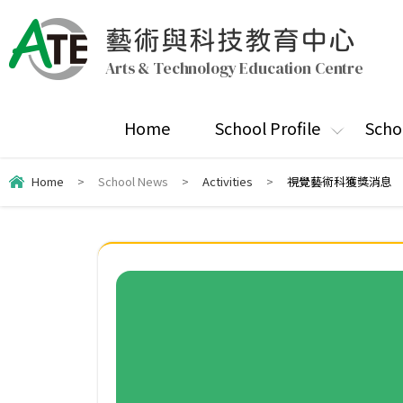
藝術與科技教育中心
Arts & Technology Education Centre
Home
School Profile
Scho
Home
>
School News
>
Activities
>
視覺藝術科獲獎消息