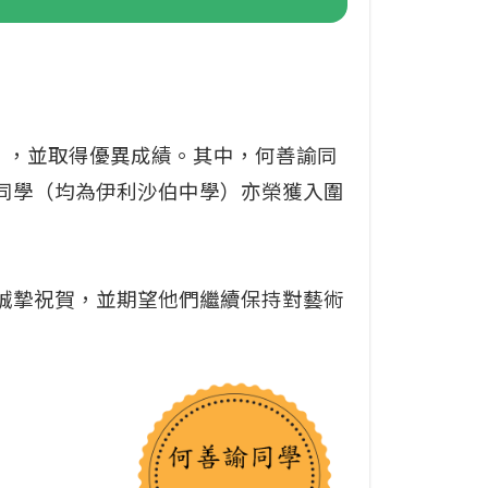
6」，並取得優異成績。其中，何善諭同
同學（均為伊利沙伯中學）亦榮獲入圍
誠摯祝賀，並期望他們繼續保持對藝術