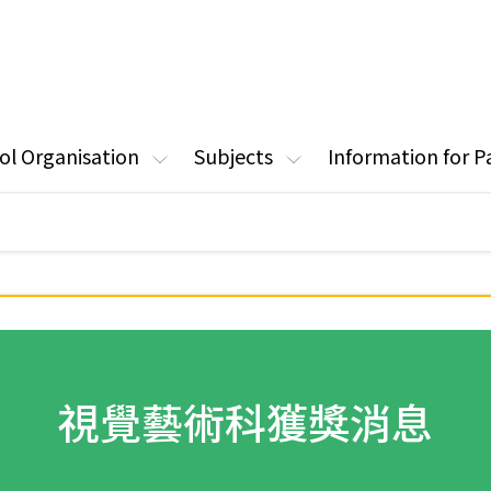
ol Organisation
Subjects
Information for P
視覺藝術科獲獎消息