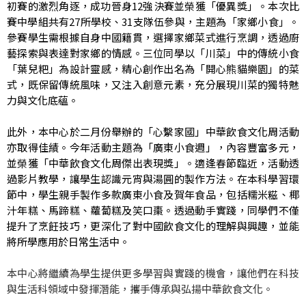
初賽的激烈角逐，成功晉身12強決賽並榮獲「優異獎」。本次比
賽中學組共有27所學校、31支隊伍參與，主題為「家鄉小食」。
參賽學生需根據自身中國籍貫，選擇家鄉菜式進行烹調，透過廚
藝探索與表達對家鄉的情感。三位同學以「川菜」中的傳統小食
「葉兒粑」為設計靈感，精心創作出名為「開心熊貓樂園」的菜
式，既保留傳統風味，又注入創意元素，充分展現川菜的獨特魅
力與文化底蘊。
此外，本中心於二月份舉辦的「心繫家國」中華飲食文化周活動
亦取得佳績。今年活動主題為「廣東小食週」，內容豐富多元，
並榮獲「中華飲食文化周傑出表現獎」。適逢春節臨近，活動透
過影片教學，讓學生認識元宵與湯圓的製作方法。在本科學習環
節中，學生親手製作多款廣東小食及賀年食品，包括糯米糍、椰
汁年糕、馬蹄糕、蘿蔔糕及笑口棗。透過動手實踐，同學們不僅
提升了烹飪技巧，更深化了對中國飲食文化的理解與興趣，並能
將所學應用於日常生活中。
本中心將繼續為學生提供更多學習與實踐的機會，讓他們在科技
與生活科領域中發揮潛能，攜手傳承與弘揚中華飲食文化。