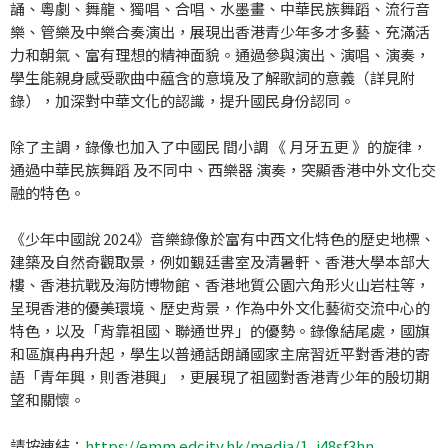
誦、粵劇、舞龍、獨唱、合唱、水墨畫、中華民族舞蹈、流行音
樂、管樂及中樂合奏演出，展現出香港青少年多才多藝、充滿活
力和朝氣、富有理想的精神面貌。通過參與演出、演唱、演奏，
學生能親身感受歌曲中藴含的意境及了解歌詞的意義（詳見附
錄），加深對中華文化的認識，提升國民身份認同。
除了主調，錄像也加入了中國民 間小調 《 月牙五更 》的旋律，
通過中華民族舞蹈 及不同中、西樂器 演奏，突顯香港中外文化交
融的特色。
《少年中國說 2024》音樂錄像於富有中西文化特色的歷史地標、
建築及自然奇觀取景，例如覲廷書室及清暑軒、香港大學本部大
樓、香港抗戰及海防博物館、香港地質公園六角形火山岩柱等，
呈現香港的優美環境、歷史背景，作為中外文化藝術交流中心的
特色，以及「背靠祖國、聯通世界」的優勢。錄像結尾處，國旗
和區旗冉冉升起，學生以普通話朗誦國家主席習近平對香港的寄
語「青年興，則香港興」，更展現了祖國對香港青少年的殷切期
望和關懷。
請按連結：
https://emm.edcity.hk/media/1_i48sf3hn