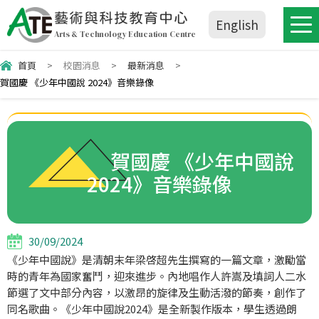
藝術與科技教育中心
English
Arts & Technology Education Centre
首頁
>
校園消息
>
最新消息
>
賀國慶 《少年中國說 2024》音樂錄像
賀國慶 《少年中國說
2024》音樂錄像
30/09/2024
《少年中國說》是清朝末年梁啓超先生撰寫的一篇文章，激勵當
時的青年為國家奮鬥，迎來進步。內地唱作人許嵩及填詞人二水
節選了文中部分內容，以激昂的旋律及生動活潑的節奏，創作了
同名歌曲。《少年中國說2024》是全新製作版本，學生透過朗