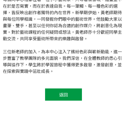
在於是否寫實，而在於表達自我。每一筆觸、每一種色彩的選
擇，皆反映出創作者獨特的內在世界。新學期伊始，黃老師期待
與每位同學相識，一同發掘你們眼中的藝術世界。他鼓勵大家以
畫筆、雙手，甚至以任何你認為合適的創作媒介，將創意化為現
實。對於藝術課程的任何疑問或想法，黃老師亦十分歡迎同學主
動交流，共同享受藝術所帶來的樂趣與啟發。
三位新老師的加入，為本中心注入了繽紛色彩與嶄新動能，進一
步豐富了教學團隊的多元面貌。我們深信，在全體教師的悉心引
導與協作下，學生將於學習旅程中獲得更多啟發，激發創意，並
在探索與實踐中茁壯成長。
返回