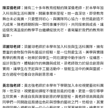
陳潔儀老師：
擁有二十多年教育經驗的陳潔儀老師，於本學年加
入科技與生活科團隊，開展事業新里程。她一直深信，即使教育
舞台未必寬廣，只要堅持初心、與團隊同心協力，依然能創造不
凡成果。陳老師期盼與一眾同事攜手同行，共同探索與成長，讓
這個充滿溫度的教學平台繼續綻放光芒，書寫屬於我們的教育新
篇章。
梁麗琼老師：
梁麗琼老師於本學年加入科技與生活科團隊，擁有
豐富的食物製作與布藝設計經驗，是一位熱愛生活、美學與實踐
教學的教育者。她樂於與學生一同在課堂中動手操作，從構思、
設計到製作，體驗創作的樂趣與成就。梁老師致力於結合創意與
實用，讓學生在烹飪與手工藝活動中，發掘生活中的美與靈感，
並在過程中培養自信與創意思維。
黃志強老師：
黃志強老師於本學年下學期加入本校視覺藝術科團
隊。他深信，視覺藝術課程不僅是技能的培養，更是一個引導學
生欣賞美、表達自我與激發創意的學習歷程。黃老師很高興能與
同學們一同開啟這扇通往色彩與想像的藝術之門。他相信，其實
每個同學心裡都住著一位小小藝術家，只等著被發現。繪畫並不