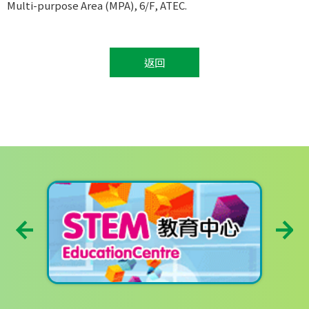
Multi-purpose Area (MPA), 6/F, ATEC.
返回