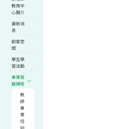
教育中
心簡介
最新消
息
創客空
間
學生學
習活動
專業發
展課程
教
師
專
業
培
訓