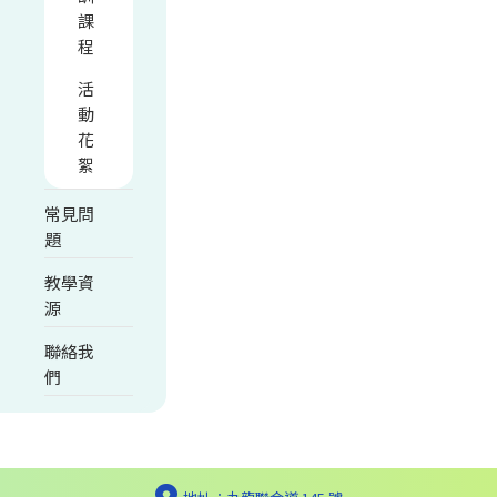
課
程
活
動
花
絮
常見問
題
教學資
源
聯絡我
們