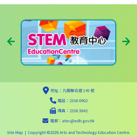
地址：九龍聯合道 145 號
電話：2336 0902
傳真：2336 3842
電郵：
atec@edb.gov.hk
Site Map
| Copyright ©
2026 Arts and Technology Education Centre.